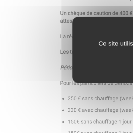
Un chèque de caution de 400 € po
attestation d’assurance respons
La réservation devient effectiv
Ce site util
Les tarifs de la salle communal
Période de chauffage du 15 oc
Pour les particuliers de Senoza
250 € sans chauffage (week
330 € avec chauffage (week
150€ sans chauffage 1 jour 