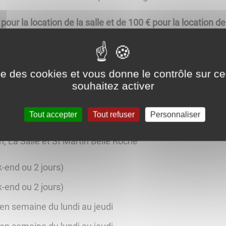
ur la location de la salle et de 100 € pour la location de 
abilité civile doivent être fournis
.
e dès le versement d’arrhes représentant 50 % du prix de l
ise des cookies et vous donne le contrôle sur 
souhaitez activer
e:
tobre au 15 mai
Tout accepter
Tout refuser
Personnaliser
n, La Salle et St Martin Belle Roche
-end ou 2 jours)
-end ou 2 jours)
en semaine du lundi au jeudi