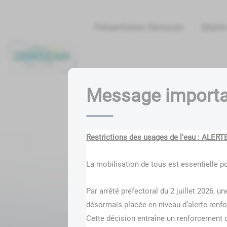
Lien
Lien
Lien
Lien
Panneau de gestion des cookies
d'accès
d'accès
d'accès
d'accès
Présentation Senozan
Mairie
rapide
rapide
rapide
rapide
au
au
à
au
menu
contenu
la
pied
principal
recherche
de
Carnet d'adresses
URBANIS
page
Message import
Restrictions des usages de l'eau : ALERT
La mobilisation de tous est essentielle p
Par arrêté préfectoral du 2 juillet 2026, 
désormais placée en niveau d’alerte renfor
Cette décision entraîne un renforcement d