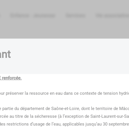
Enfance - Jeunesse
Services
Vie associative
ME
ant
E renforcée.
our préserver la ressource en eau dans ce contexte de tension hydri
une partie du département de Saône-et-Loire, dont le territoire de Mâ
cée au titre de la sécheresse (à l’exception de Saint-Laurent-sur-S
es restrictions d’usage de l’eau, applicables jusqu’au 30 septembre 