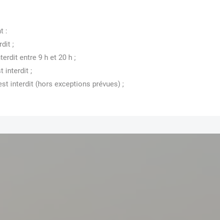
t :
dit ; 
terdit entre 9 h et 20 h ; 
 interdit ; 
est interdit (hors exceptions prévues) ; 