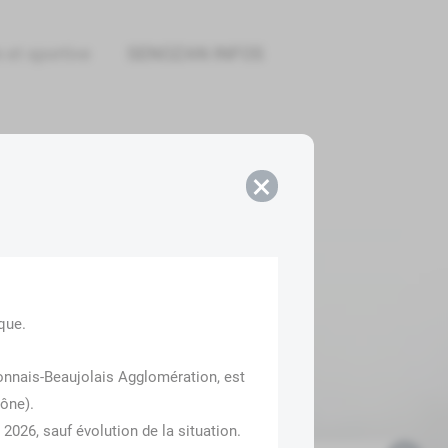
 et sportive
SENOZAN INFOS
×
que.
connais-Beaujolais Agglomération, est 
aône).
2026, sauf évolution de la situation.