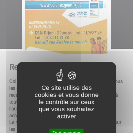
Recensement Militaire senozan
Obligatoire et universel : le recensement concerne tous
Ce site utilise des
les garçons et les filles de 16 ans. L’attestation de
cookies et vous donne
recensement est obligatoire pour pouvoir s'inscrire à
le contrôle sur ceux
tout concours ou examen soumis au contrôle de
que vous souhaitez
l'autorité publique (BEP, CAP, BAC, conduite
activer
accompagnée...).
Le recensement favorise l'inscription automatique sur
les listes électorales.
Tout accepter