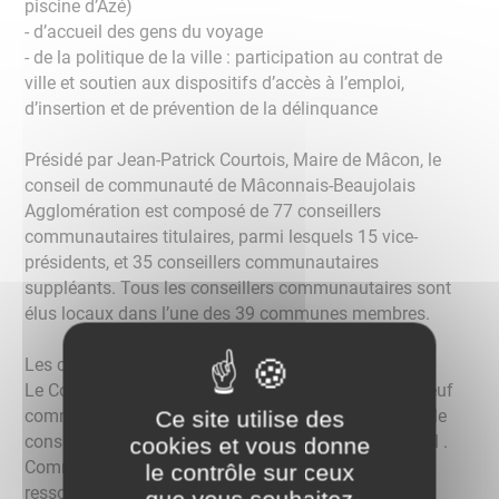
piscine d’Azé)
- d’accueil des gens du voyage
- de la politique de la ville : participation au contrat de
ville et soutien aux dispositifs d’accès à l’emploi,
d’insertion et de prévention de la délinquance
Présidé par Jean-Patrick Courtois, Maire de Mâcon, le
conseil de communauté de Mâconnais-Beaujolais
Agglomération est composé de 77 conseillers
communautaires titulaires, parmi lesquels 15 vice-
présidents, et 35 conseillers communautaires
suppléants. Tous les conseillers communautaires sont
élus locaux dans l’une des 39 communes membres.
Les commissions de MBA
Le Conseil Communautaire a décidé de constituer neuf
Ce site utilise des
commissions thématiques permanentes ayant un rôle
consultatif et qui se réunissent avant chaque Conseil .
cookies et vous donne
Commission n°1 : Finances, commande publique et
le contrôle sur ceux
ressources humaines
que vous souhaitez