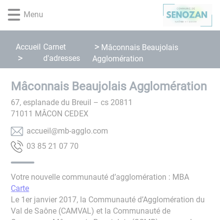
Lien
Lien
Lien
Lien
Panneau de gestion des cookies
Menu
d'accès
d'accès
d'accès
d'accès
rapide
rapide
rapide
rapide
au
au
à
au
Accueil
Carnet
Mâconnais Beaujolais
menu
contenu
la
pied
d'adresses
Agglomération
principal
recherche
de
page
Mâconnais Beaujolais Agglomération
67, esplanade du Breuil – cs 20811
71011
MÂCON CEDEX
moc.olgga-bm@lieucca
07 70 12 58 30
Votre nouvelle communauté d’agglomération : MBA
Carte
Le 1er janvier 2017, la Communauté d’Agglomération du
Val de Saône (CAMVAL) et la Communauté de