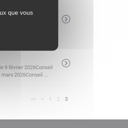
ceux que vous
Urbanisme) Périmètre de
guichet ...
de 9 février 2026Conseil
 mars 2026Conseil ...
<<
<
1
2
3