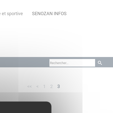
 et sportive
SENOZAN INFOS
<<
<
1
2
3